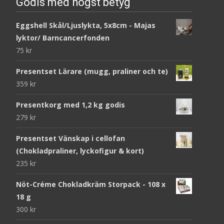
Godis med högst betyg
Eggshell Skål/Ljuslykta, 5x8cm - Majas
lyktor/ Barncancerfonden
75
kr
Presentset Lärare (mugg, praliner och te)
359
kr
Presentkorg med 1,2 kg godis
279
kr
Presentset Vänskap i cellofan
(Chokladpraliner, lyckofigur & kort)
235
kr
Nöt-Créme Chokladkräm Storpack - 108 x
18 g
300
kr