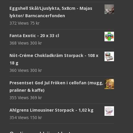
Eggshell Skål/Ljuslykta, 5x8cm - Majas
lyktor/ Barncancerfonden
372 Views
75
kr
Fanta Exotic - 20 x 33 cl
368 Views
300
kr
Nöt-Créme Chokladkräm Storpack - 108 x
18 g
360 Views
300
kr
Presentset God Jul Fröken i cellofan (mugg,
praliner & kaffe)
355 Views
369
kr
Ahlgrens Limousiner Storpack - 1,02 kg
354 Views
150
kr