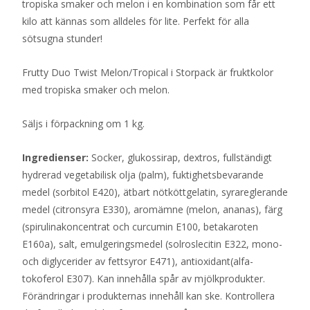
tropiska smaker och melon i en kombination som får ett
kilo att kännas som alldeles för lite. Perfekt för alla
sötsugna stunder!
Frutty Duo Twist Melon/Tropical i Storpack är fruktkolor
med tropiska smaker och melon.
Säljs i förpackning om 1 kg.
Ingredienser:
Socker, glukossirap, dextros, fullständigt
hydrerad vegetabilisk olja (palm), fuktighetsbevarande
medel (sorbitol E420), ätbart nötköttgelatin, syrareglerande
medel (citronsyra E330), aromämne (melon, ananas), färg
(spirulinakoncentrat och curcumin E100, betakaroten
E160a), salt, emulgeringsmedel (solroslecitin E322, mono-
och diglycerider av fettsyror E471), antioxidant(alfa-
tokoferol E307). Kan innehålla spår av mjölkprodukter.
Förändringar i produkternas innehåll kan ske. Kontrollera