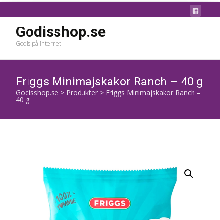
Godisshop.se
Godis på internet
Friggs Minimajskakor Ranch – 40 g
Godisshop.se
>
Produkter
>
Friggs Minimajskakor Ranch –
40 g