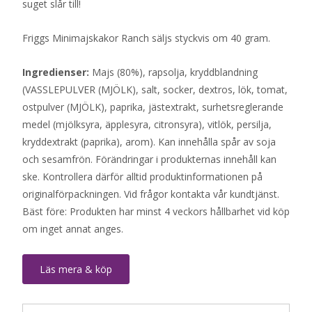
suget slår till!
Friggs Minimajskakor Ranch säljs styckvis om 40 gram.
Ingredienser:
Majs (80%), rapsolja, kryddblandning
(VASSLEPULVER (MJÖLK), salt, socker, dextros, lök, tomat,
ostpulver (MJÖLK), paprika, jästextrakt, surhetsreglerande
medel (mjölksyra, äpplesyra, citronsyra), vitlök, persilja,
kryddextrakt (paprika), arom). Kan innehålla spår av soja
och sesamfrön. Förändringar i produkternas innehåll kan
ske. Kontrollera därför alltid produktinformationen på
originalförpackningen. Vid frågor kontakta vår kundtjänst.
Bäst före: Produkten har minst 4 veckors hållbarhet vid köp
om inget annat anges.
Läs mera & köp