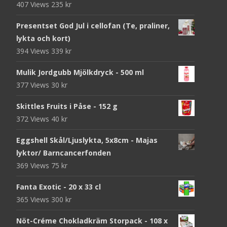
407 Views
235
kr
Presentset God Jul i cellofan (Te, praliner,
lykta och kort)
394 Views
339
kr
Mulik Jordgubb Mjölkdryck - 500 ml
377 Views
30
kr
Skittles Fruits i Påse - 152 g
372 Views
40
kr
Eggshell Skål/Ljuslykta, 5x8cm - Majas
lyktor/ Barncancerfonden
369 Views
75
kr
Fanta Exotic - 20 x 33 cl
365 Views
300
kr
Nöt-Créme Chokladkräm Storpack - 108 x