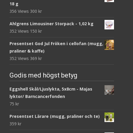
18 g
356 Views
300
kr
Ahlgrens Limousiner Storpack - 1,02 kg
352 Views
150
kr
Presentset God Jul Fröken i cellofan (mugg,
praliner & kaffe)
352 Views
369
kr
Godis med högst betyg
Eggshell Skål/Ljuslykta, 5x8cm - Majas
lyktor/ Barncancerfonden
75
kr
Presentset Lärare (mugg, praliner och te)
359
kr