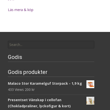
Läs mera & köp
Search
for:
Godis
Godis produkter
Malaco Stor Karamelguf Storpack - 1,9 kg
433 Views
200
kr
Presentset Vänskap i cellofan
(Chokladpraliner, lyckofigur & kort)