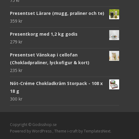
75
kr
Presentset Lärare (mugg, praliner och te)
359
kr
Presentkorg med 1,2 kg godis
279
kr
Presentset Vänskap i cellofan
(Chokladpraliner, lyckofigur & kort)
235
kr
Nöt-Créme Chokladkräm Storpack - 108 x
18 g
300
kr
Copyright © Godisshop.se
Powered by WordPress
, Theme
i-craft
by TemplatesNext.