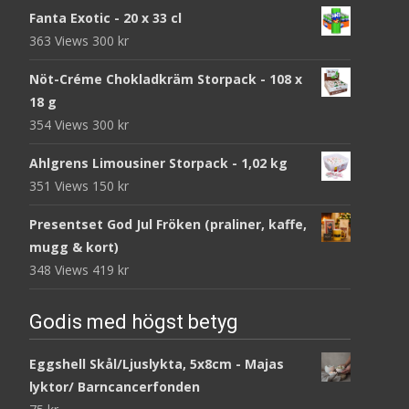
Fanta Exotic - 20 x 33 cl
363 Views
300
kr
Nöt-Créme Chokladkräm Storpack - 108 x
18 g
354 Views
300
kr
Ahlgrens Limousiner Storpack - 1,02 kg
351 Views
150
kr
Presentset God Jul Fröken (praliner, kaffe,
mugg & kort)
348 Views
419
kr
Godis med högst betyg
Eggshell Skål/Ljuslykta, 5x8cm - Majas
lyktor/ Barncancerfonden