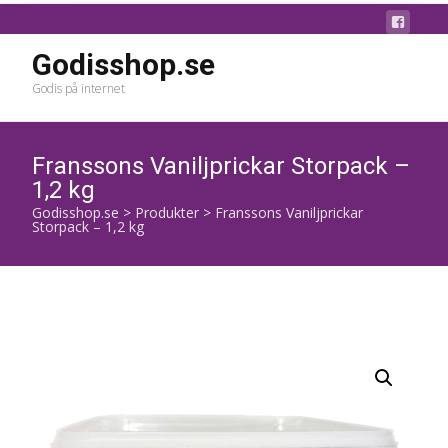
Godisshop.se
Godis på internet
Franssons Vaniljprickar Storpack –
1,2 kg
Godisshop.se
>
Produkter
>
Franssons Vaniljprickar
Storpack – 1,2 kg