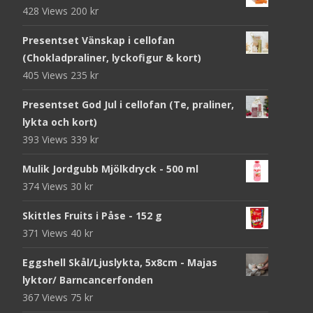
428 Views
200
kr
Presentset Vänskap i cellofan
(Chokladpraliner, lyckofigur & kort)
405 Views
235
kr
Presentset God Jul i cellofan (Te, praliner,
lykta och kort)
393 Views
339
kr
Mulik Jordgubb Mjölkdryck - 500 ml
374 Views
30
kr
Skittles Fruits i Påse - 152 g
371 Views
40
kr
Eggshell Skål/Ljuslykta, 5x8cm - Majas
lyktor/ Barncancerfonden
367 Views
75
kr