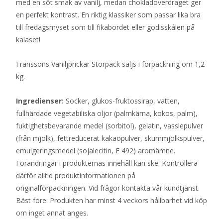
med en söt smak av vanilj, medan chokladöverdraget ger
en perfekt kontrast. En riktig klassiker som passar lika bra
till fredagsmyset som till fikabordet eller godisskålen på
kalaset!
Franssons Vaniljprickar Storpack säljs i förpackning om 1,2
kg.
Ingredienser:
Socker, glukos-fruktossirap, vatten,
fullhärdade vegetabiliska oljor (palmkärna, kokos, palm),
fuktighetsbevarande medel (sorbitol), gelatin, vasslepulver
(från mjölk), fettreducerat kakaopulver, skummjölkspulver,
emulgeringsmedel (sojalecitin, E 492) aromämne.
Förändringar i produkternas innehåll kan ske. Kontrollera
därför alltid produktinformationen på
originalförpackningen. Vid frågor kontakta vår kundtjänst.
Bäst före: Produkten har minst 4 veckors hållbarhet vid köp
om inget annat anges.