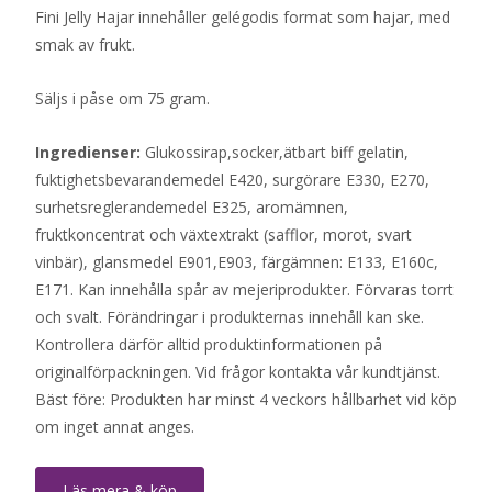
Fini Jelly Hajar innehåller gelégodis format som hajar, med
smak av frukt.
Säljs i påse om 75 gram.
Ingredienser:
Glukossirap,socker,ätbart biff gelatin,
fuktighetsbevarandemedel E420, surgörare E330, E270,
surhetsreglerandemedel E325, aromämnen,
fruktkoncentrat och växtextrakt (safflor, morot, svart
vinbär), glansmedel E901,E903, färgämnen: E133, E160c,
E171. Kan innehålla spår av mejeriprodukter. Förvaras torrt
och svalt. Förändringar i produkternas innehåll kan ske.
Kontrollera därför alltid produktinformationen på
originalförpackningen. Vid frågor kontakta vår kundtjänst.
Bäst före: Produkten har minst 4 veckors hållbarhet vid köp
om inget annat anges.
Läs mera & köp