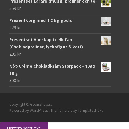
Presentset Lärare (mugg, praliner och te)
359
kr
Presentkorg med 1,2 kg godis
279
kr
Presentset Vänskap i cellofan
(Chokladpraliner, lyckofigur & kort)
235
kr
Nöt-Créme Chokladkräm Storpack - 108 x
18 g
300
kr
Copyright © Godisshop.se
Powered by WordPress
, Theme
i-craft
by TemplatesNext.
Hantera samtycke