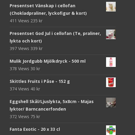
Presentset Vänskap i cellofan
(Chokladpraliner, lyckofigur & kort)
411 Views
235
kr
Presentset God Jul i cellofan (Te, praliner,
lykta och kort)
397 Views
339
kr
Mulik Jordgubb Mjölkdryck - 500 ml
378 Views
30
kr
Skittles Fruits i Påse - 152 g
374 Views
40
kr
Eggshell Skål/Ljuslykta, 5x8cm - Majas
lyktor/ Barncancerfonden
372 Views
75
kr
Fanta Exotic - 20 x 33 cl