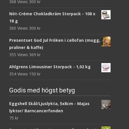
368 Views
300
kr
Nöt-Créme Chokladkräm Storpack - 108 x
18 g
360 Views
300
kr
Presentset God Jul Fröken i cellofan (mugg,
praliner & kaffe)
355 Views
369
kr
Ahlgrens Limousiner Storpack - 1,02 kg
354 Views
150
kr
Godis med högst betyg
Eggshell Skål/Ljuslykta, 5x8cm - Majas
lyktor/ Barncancerfonden
75
kr