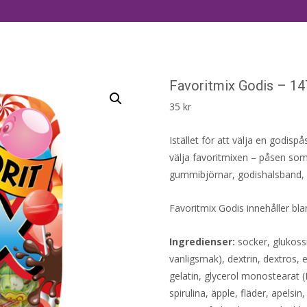
Favoritmix Godis – 14
35
kr
Istället för att välja en godi
välja favoritmixen – påsen som i
gummibjörnar, godishalsband,
Favoritmix Godis innehåller bl
Ingredienser:
socker, glukoss
vanligsmak), dextrin, dextros, e
gelatin, glycerol monostearat (
spirulina, äpple, fläder, apelsin