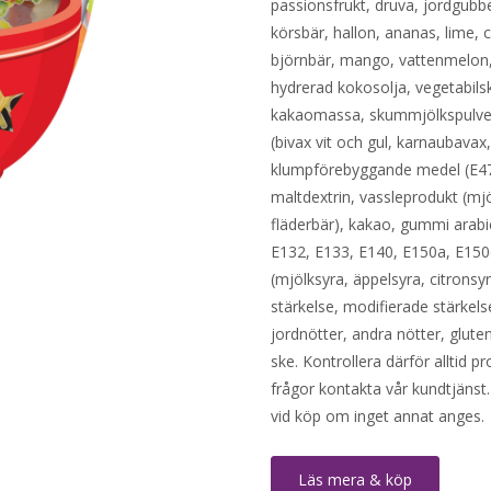
passionsfrukt, druva, jordgubbe
körsbär, hallon, ananas, lime, c
björnbär, mango, vattenmelon, 
hydrerad kokosolja, vegetabilsk
kakaomassa, skummjölkspulver,
(bivax vit och gul, karnaubavax
klumpförebyggande medel (E470
maltdextrin, vassleprodukt (mjö
fläderbär), kakao, gummi arabi
E132, E133, E140, E150a, E150
(mjölksyra, äppelsyra, citronsy
stärkelse, modifierade stärkel
jordnötter, andra nötter, glute
ske. Kontrollera därför alltid 
frågor kontakta vår kundtjänst.
vid köp om inget annat anges.
Läs mera & köp