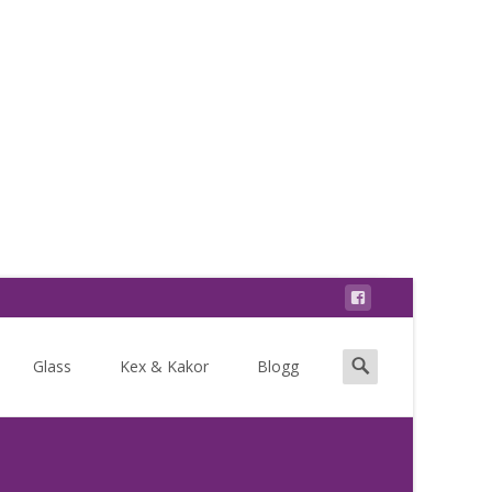
Search
Glass
Kex & Kakor
Blogg
for: