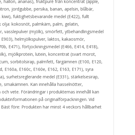
, hallon, ananas), fruktpuré från koncentrat (äpple,
itron, jordgubbe, persika, banan, apelsin, blåbär,
kiwi), fuktighetsbevarande medel (E422), fullt
 olja: kokosnöt, palmkärn, palm, gelatin,
 vasslepulver (mjölk), smörfett, ytbehandlingsmedel
, E903), helmjölkspulver, laktos, kakaosmör,
b, E471), förtjockningsmedel (E466, E414, E418),
lk), mjölkprotein, lutein, koncentrat (svart morot,
cum, sorbitolsirap, palmfett, färgämnen (E100, E120,
d, E160a, E160c, E160e, E162, E163, E171), syra
ra), surhetsreglerande medel (E331), stärkelsesirap,
se, smakämnen. Kan innehålla hasselnötter,
n och vete. Förändringar i produkternas innehåll kan
produktinformationen på originalförpackningen. Vid
 Bäst före: Produkten har minst 4 veckors hållbarhet