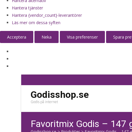
Hantera alternativ
Hantera tjänster
Hantera {vendor_count}-leverantörer
Läs mer om dessa syften
Acceptera
Neka
Visa preferenser
Spara pre
Godisshop.se
Godis på internet
Favoritmix Godis – 147 
Godisshop.se
>
Produkter
>
Favoritmix Godis – 147 g