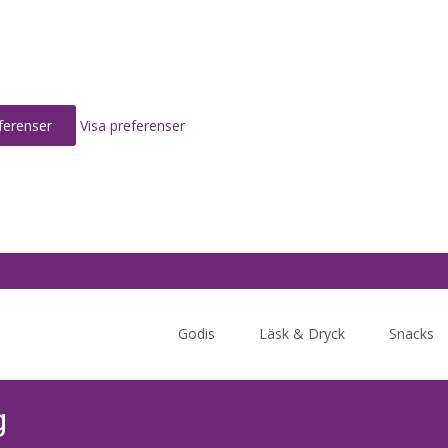
ferenser
Visa preferenser
Skip
to
Godis
Läsk & Dryck
Snacks
content
g