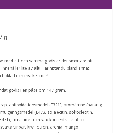
7 g
spåse med ett och samma godis är det smartare att
nnehåller lite av allt! Här hittar du bland annat
 choklad och mycket mer!
andat godis i en påse om 147 gram.
irap, antioxidationsmedel (E321), aromämne (naturlig
mulgeringsmedel (E473, sojalecitin, solroslecitin,
E471), fruktjuice- och växtkoncentrat (safflor,
, svarta vinbär, kiwi, citron, aronia, mango,