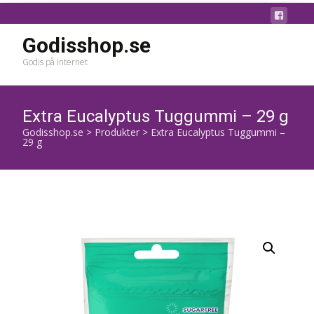
Godisshop.se
Godis på internet
Extra Eucalyptus Tuggummi – 29 g
Godisshop.se
>
Produkter
>
Extra Eucalyptus Tuggummi –
29 g