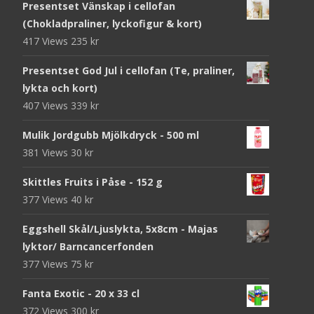
Presentset Vänskap i cellofan
(Chokladpraliner, lyckofigur & kort)
417 Views
235
kr
Presentset God Jul i cellofan (Te, praliner,
lykta och kort)
407 Views
339
kr
Mulik Jordgubb Mjölkdryck - 500 ml
381 Views
30
kr
Skittles Fruits i Påse - 152 g
377 Views
40
kr
Eggshell Skål/Ljuslykta, 5x8cm - Majas
lyktor/ Barncancerfonden
377 Views
75
kr
Fanta Exotic - 20 x 33 cl
372 Views
300
kr