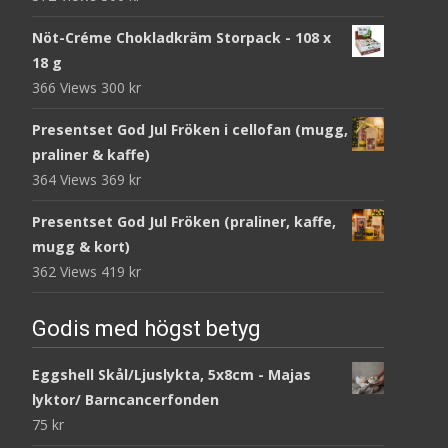
Nöt-Créme Chokladkräm Storpack - 108 x
18 g
366 Views
300
kr
Presentset God Jul Fröken i cellofan (mugg,
praliner & kaffe)
364 Views
369
kr
Presentset God Jul Fröken (praliner, kaffe,
mugg & kort)
362 Views
419
kr
Godis med högst betyg
Eggshell Skål/Ljuslykta, 5x8cm - Majas
lyktor/ Barncancerfonden
75
kr