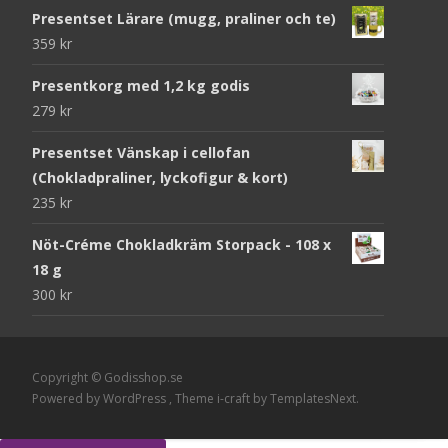
Presentset Lärare (mugg, praliner och te)
359
kr
Presentkorg med 1,2 kg godis
279
kr
Presentset Vänskap i cellofan
(Chokladpraliner, lyckofigur & kort)
235
kr
Nöt-Créme Chokladkräm Storpack - 108 x
18 g
300
kr
Copyright © Godisshop.se
Powered by WordPress
, Theme
i-craft
by TemplatesNext.