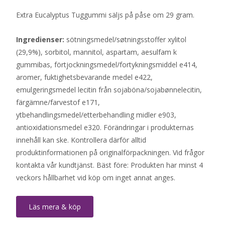
Extra Eucalyptus Tuggummi säljs på påse om 29 gram.
Ingredienser:
sötningsmedel/søtningsstoffer xylitol
(29,9%), sorbitol, mannitol, aspartam, aesulfam k
gummibas, förtjockningsmedel/fortykningsmiddel e414,
aromer, fuktighetsbevarande medel e422,
emulgeringsmedel lecitin från sojaböna/sojabønnelecitin,
färgämne/farvestof e171,
ytbehandlingsmedel/etterbehandling midler e903,
antioxidationsmedel e320. Förändringar i produkternas
innehåll kan ske. Kontrollera därför alltid
produktinformationen på originalförpackningen. Vid frågor
kontakta vår kundtjänst. Bäst före: Produkten har minst 4
veckors hållbarhet vid köp om inget annat anges.
Läs mera & köp