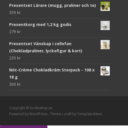
Presentset Lärare (mugg, praliner och te)
359
kr
Presentkorg med 1,2 kg godis
279
kr
Presentset Vänskap i cellofan
(Chokladpraliner, lyckofigur & kort)
235
kr
Nöt-Créme Chokladkräm Storpack - 108 x
18 g
300
kr
Copyright © Godisshop.se
Powered by WordPress
, Theme
i-craft
by TemplatesNext.