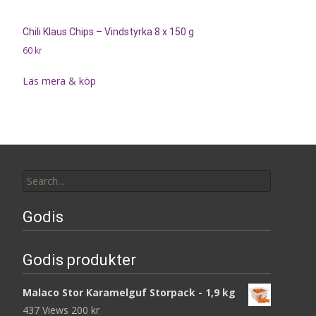
Chili Klaus Chips – Vindstyrka 8 x 150 g
60
kr
Läs mera & köp
Search
for:
Godis
Godis produkter
Malaco Stor Karamelguf Storpack - 1,9 kg
437 Views
200
kr