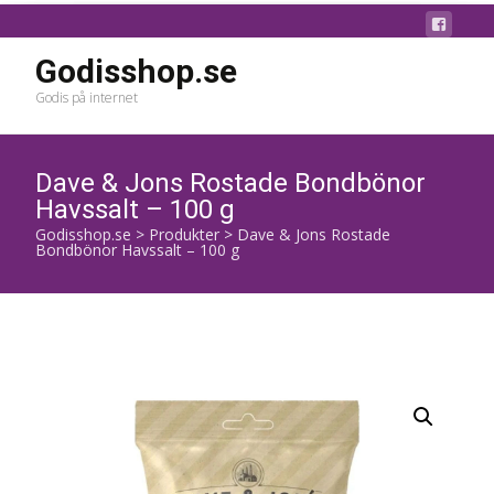
Godisshop.se
Godis på internet
Dave & Jons Rostade Bondbönor
Havssalt – 100 g
Godisshop.se
>
Produkter
>
Dave & Jons Rostade
Bondbönor Havssalt – 100 g