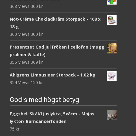
368 Views
300
kr
Nöt-Créme Chokladkräm Storpack - 108 x
18 g
360 Views
300
kr
Presentset God Jul Fröken i cellofan (mugg,
praliner & kaffe)
355 Views
369
kr
Ahlgrens Limousiner Storpack - 1,02 kg
354 Views
150
kr
Godis med högst betyg
Eggshell Skål/Ljuslykta, 5x8cm - Majas
lyktor/ Barncancerfonden
75
kr