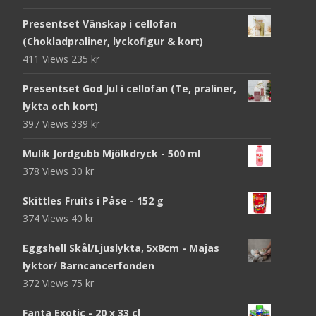
Presentset Vänskap i cellofan
(Chokladpraliner, lyckofigur & kort)
411 Views
235
kr
Presentset God Jul i cellofan (Te, praliner,
lykta och kort)
397 Views
339
kr
Mulik Jordgubb Mjölkdryck - 500 ml
378 Views
30
kr
Skittles Fruits i Påse - 152 g
374 Views
40
kr
Eggshell Skål/Ljuslykta, 5x8cm - Majas
lyktor/ Barncancerfonden
372 Views
75
kr
Fanta Exotic - 20 x 33 cl