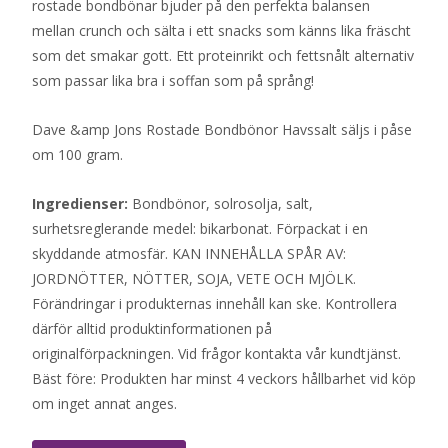
rostade bondbönar bjuder på den perfekta balansen
mellan crunch och sälta i ett snacks som känns lika fräscht
som det smakar gott. Ett proteinrikt och fettsnålt alternativ
som passar lika bra i soffan som på språng!
Dave &amp Jons Rostade Bondbönor Havssalt säljs i påse
om 100 gram.
Ingredienser:
Bondbönor, solrosolja, salt,
surhetsreglerande medel: bikarbonat. Förpackat i en
skyddande atmosfär. KAN INNEHÅLLA SPÅR AV:
JORDNÖTTER, NÖTTER, SOJA, VETE OCH MJÖLK.
Förändringar i produkternas innehåll kan ske. Kontrollera
därför alltid produktinformationen på
originalförpackningen. Vid frågor kontakta vår kundtjänst.
Bäst före: Produkten har minst 4 veckors hållbarhet vid köp
om inget annat anges.