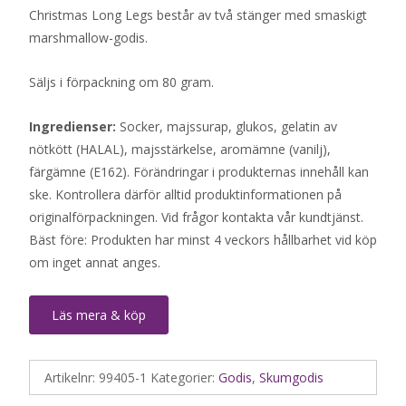
Christmas Long Legs består av två stänger med smaskigt
marshmallow-godis.
Säljs i förpackning om 80 gram.
Ingredienser:
Socker, majssurap, glukos, gelatin av
nötkött (HALAL), majsstärkelse, aromämne (vanilj),
färgämne (E162). Förändringar i produkternas innehåll kan
ske. Kontrollera därför alltid produktinformationen på
originalförpackningen. Vid frågor kontakta vår kundtjänst.
Bäst före: Produkten har minst 4 veckors hållbarhet vid köp
om inget annat anges.
Läs mera & köp
Artikelnr:
99405-1
Kategorier:
Godis
,
Skumgodis