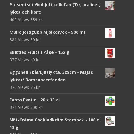
Presentset God Jul i cellofan (Te, praliner,
lykta och kort)
405 Views
339
kr
Mulik Jordgubb Mjölkdryck - 500 ml
381 Views
30
kr
Skittles Fruits i Påse - 152 g
377 Views
40
kr
Eggshell Skål/Ljuslykta, 5x8cm - Majas
lyktor/ Barncancerfonden
376 Views
75
kr
Fanta Exotic - 20 x 33 cl
371 Views
300
kr
Nöt-Créme Chokladkräm Storpack - 108 x
18 g