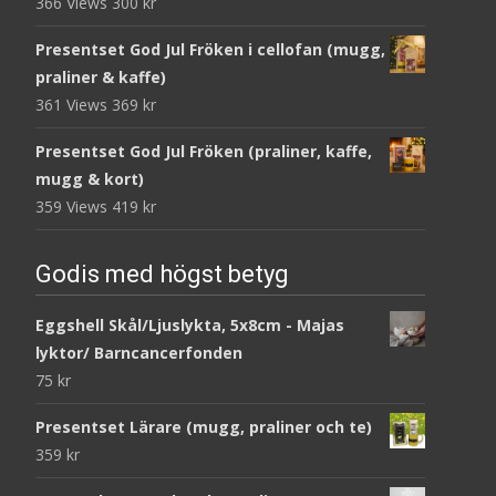
366 Views
300
kr
Presentset God Jul Fröken i cellofan (mugg,
praliner & kaffe)
361 Views
369
kr
Presentset God Jul Fröken (praliner, kaffe,
mugg & kort)
359 Views
419
kr
Godis med högst betyg
Eggshell Skål/Ljuslykta, 5x8cm - Majas
lyktor/ Barncancerfonden
75
kr
Presentset Lärare (mugg, praliner och te)
359
kr