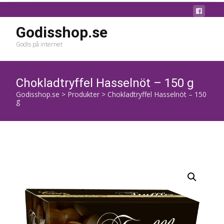
Godisshop.se
Godis på internet
Chokladtryffel Hasselnöt – 150 g
Godisshop.se
>
Produkter
>
Chokladtryffel Hasselnöt – 150
g