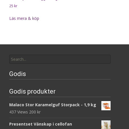
25
kr
Läs mera & köp
Search
for:
Godis
Godis produkter
Malaco Stor Karamelguf Storpack - 1,9 kg
437 Views
200
kr
Presentset Vänskap i cellofan