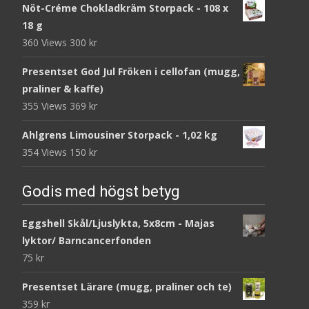
Nöt-Créme Chokladkräm Storpack - 108 x
18 g
360 Views
300
kr
Presentset God Jul Fröken i cellofan (mugg,
praliner & kaffe)
355 Views
369
kr
Ahlgrens Limousiner Storpack - 1,02 kg
354 Views
150
kr
Godis med högst betyg
Eggshell Skål/Ljuslykta, 5x8cm - Majas
lyktor/ Barncancerfonden
75
kr
Presentset Lärare (mugg, praliner och te)
359
kr