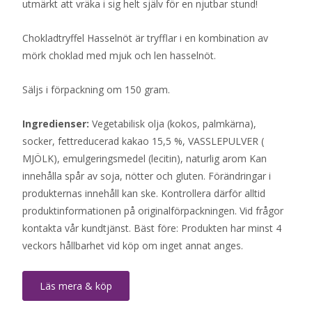
utmärkt att vräka i sig helt själv för en njutbar stund!
Chokladtryffel Hasselnöt är tryfflar i en kombination av
mörk choklad med mjuk och len hasselnöt.
Säljs i förpackning om 150 gram.
Ingredienser:
Vegetabilisk olja (kokos, palmkärna),
socker, fettreducerad kakao 15,5 %, VASSLEPULVER (
MJÖLK), emulgeringsmedel (lecitin), naturlig arom Kan
innehålla spår av soja, nötter och gluten. Förändringar i
produkternas innehåll kan ske. Kontrollera därför alltid
produktinformationen på originalförpackningen. Vid frågor
kontakta vår kundtjänst. Bäst före: Produkten har minst 4
veckors hållbarhet vid köp om inget annat anges.
Läs mera & köp