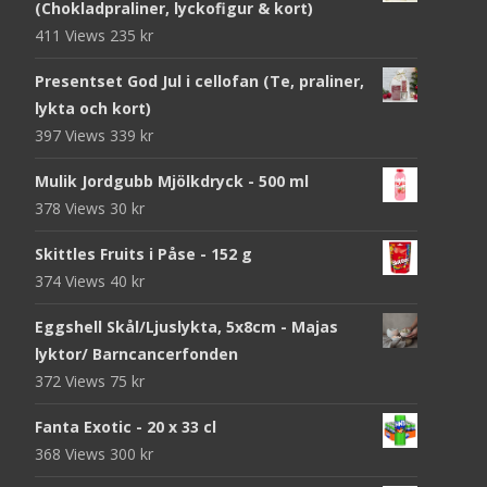
(Chokladpraliner, lyckofigur & kort)
411 Views
235
kr
Presentset God Jul i cellofan (Te, praliner,
lykta och kort)
397 Views
339
kr
Mulik Jordgubb Mjölkdryck - 500 ml
378 Views
30
kr
Skittles Fruits i Påse - 152 g
374 Views
40
kr
Eggshell Skål/Ljuslykta, 5x8cm - Majas
lyktor/ Barncancerfonden
372 Views
75
kr
Fanta Exotic - 20 x 33 cl
368 Views
300
kr