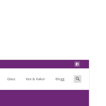
Search
Glass
Kex & Kakor
Blogg
for: