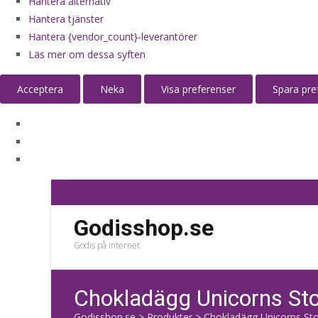
Hantera alternativ
Hantera tjänster
Hantera {vendor_count}-leverantörer
Läs mer om dessa syften
Acceptera
Neka
Visa preferenser
Spara pre
Godisshop.se
Godis på internet
Chokladägg Unicorns Sto
Godisshop.se
>
Produkter
>
Chokladägg Unicorns Sto