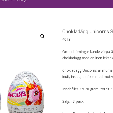
Chokladägg Unicorns S
40
kr
Om enhörningar kunde värpa ägg
chokladägg med en liten leksak
Chokladägg Unicorns är mumsi
inuti, inslagna i folie med moti
Innehåller 3 x 20 gram, totalt 
Säljs i 3-pack.