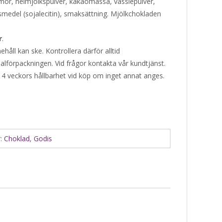
mör, helmjölkspulver, kakaomassa, vasslepulver,
medel (sojalecitin), smaksättning. Mjölkchokladen
r
.
håll kan ske. Kontrollera därför alltid
alförpackningen. Vid frågor kontakta vår kundtjänst.
 4 veckors hållbarhet vid köp om inget annat anges.
r:
Choklad
,
Godis