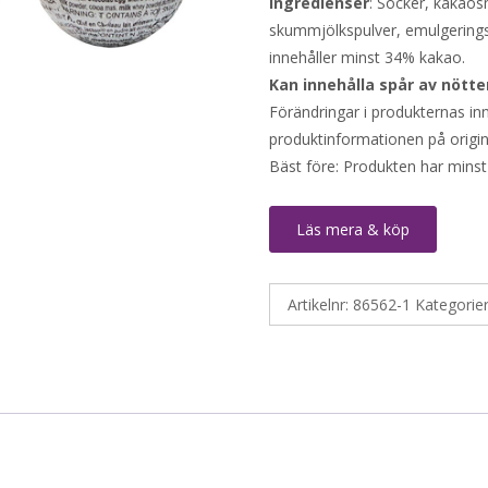
Ingredienser
: Socker, kakaos
skummjölkspulver, emulgerings
innehåller minst 34% kakao.
Kan innehålla spår av nötte
Förändringar i produkternas inne
produktinformationen på origin
Bäst före: Produkten har minst
Läs mera & köp
Artikelnr:
86562-1
Kategorie