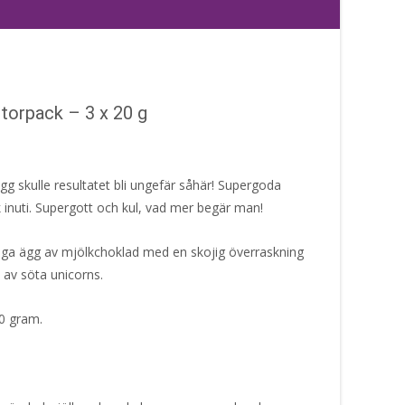
torpack – 3 x 20 g
 skulle resultatet bli ungefär såhär! Supergoda
 inuti. Supergott och kul, vad mer begär man!
ga ägg av mjölkchoklad med en skojig överraskning
v av söta unicorns.
60 gram.