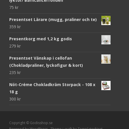
lyktor/ Barncancerfonden
75
kr
Presentset Lärare (mugg, praliner och te)
359
kr
Presentkorg med 1,2 kg godis
279
kr
Presentset Vänskap i cellofan
(Chokladpraliner, lyckofigur & kort)
235
kr
Nöt-Créme Chokladkräm Storpack - 108 x
18 g
300
kr
Copyright © Godisshop.se
Powered by WordPress
, Theme
i-craft
by TemplatesNext.