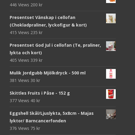
446 Views
200
kr
Presentset Vänskap i cellofan
(Chokladpraliner, lyckofigur & kort)
415 Views
235
kr
Presentset God Jul i cellofan (Te, praliner,
lykta och kort)
405 Views
339
kr
Mulik Jordgubb Mjölkdryck - 500 ml
381 Views
30
kr
Skittles Fruits i Påse - 152 g
377 Views
40
kr
Eggshell Skål/Ljuslykta, 5x8cm - Majas
lyktor/ Barncancerfonden
376 Views
75
kr