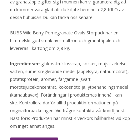
av granatäpple gifter sig i munnen kan vi garantera dig att
du kommer vara glad att du köpte hem hela 2,8 KILO av
dessa bubbisar! Du kan tacka oss senare.
BUBS Wild Berry Pomegranate Ovals Storpack har en
himmelskt god smak av smultron och granatäpple och
levereras i kartong om 2,8 kg.
Ingredienser:
glukos-fruktossirap, socker, majsstärkelse,
vatten, surhetsreglerande medel (äppelsyra, natriumcitrat),
potatisprotein, aromer, färgämne (svart
morotsjuicekoncentrat, kokosnötolja, ytbehandlingsmedel
(karnaubavax). Förändringar i produkternas innehåll kan
ske. Kontrollera därför alltid produktinformationen på
originalförpackningen. Vid frågor kontakta vår kundtjänst.
Bäst före: Produkten har minst 4 veckors hållbarhet vid köp
om inget annat anges.