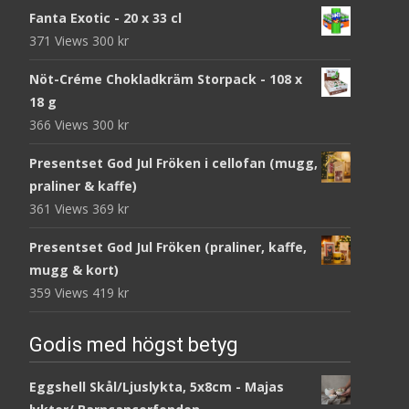
Fanta Exotic - 20 x 33 cl
371 Views
300
kr
Nöt-Créme Chokladkräm Storpack - 108 x
18 g
366 Views
300
kr
Presentset God Jul Fröken i cellofan (mugg,
praliner & kaffe)
361 Views
369
kr
Presentset God Jul Fröken (praliner, kaffe,
mugg & kort)
359 Views
419
kr
Godis med högst betyg
Eggshell Skål/Ljuslykta, 5x8cm - Majas