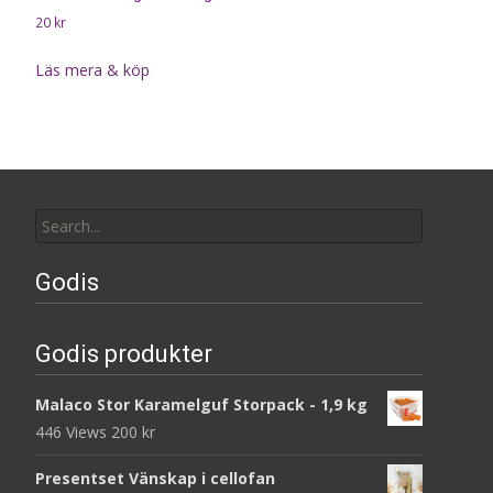
20
kr
Läs mera & köp
Search
for:
Godis
Godis produkter
Malaco Stor Karamelguf Storpack - 1,9 kg
446 Views
200
kr
Presentset Vänskap i cellofan