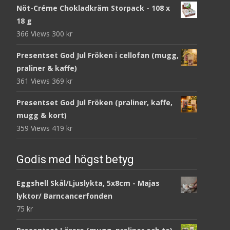
Nöt-Créme Chokladkräm Storpack - 108 x
18 g
366 Views
300
kr
Presentset God Jul Fröken i cellofan (mugg,
praliner & kaffe)
361 Views
369
kr
Presentset God Jul Fröken (praliner, kaffe,
mugg & kort)
359 Views
419
kr
Godis med högst betyg
Eggshell Skål/Ljuslykta, 5x8cm - Majas
lyktor/ Barncancerfonden
75
kr