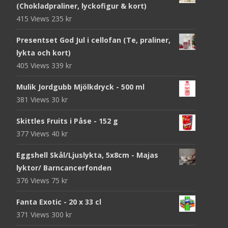
(Chokladpraliner, lyckofigur & kort)
415 Views
235
kr
Presentset God Jul i cellofan (Te, praliner,
lykta och kort)
405 Views
339
kr
Mulik Jordgubb Mjölkdryck - 500 ml
381 Views
30
kr
Skittles Fruits i Påse - 152 g
377 Views
40
kr
Eggshell Skål/Ljuslykta, 5x8cm - Majas
lyktor/ Barncancerfonden
376 Views
75
kr
Fanta Exotic - 20 x 33 cl
371 Views
300
kr