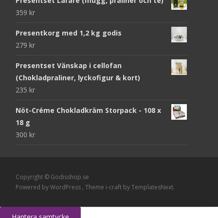
Presentset Lärare (mugg, praliner och te)
359
kr
Presentkorg med 1,2 kg godis
279
kr
Presentset Vänskap i cellofan
(Chokladpraliner, lyckofigur & kort)
235
kr
Nöt-Créme Chokladkräm Storpack - 108 x
18 g
300
kr
Copyright © Godisshop.se
Powered by WordPress
, Theme
i-craft
by TemplatesNext.
Hantera samtycke