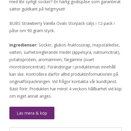
med lite syrligt socker? En härlig godispåse som garanterat
sätter guldkant på helgmyset!
BUBS Strawberry Vanilla Ovals Storpack säljs i 12-pack i
påse om 90 gram styck.
Ingredienser:
Socker, glukos-fruktossirap, majsstärkelse,
vatten, surhetsreglerande medel (äppelsyra, natriumcitrat),
potatisprotein, aromämnen, färgämne (svart
morotskoncentrat). Förändringar i produkternas innehåll
kan ske. Kontrollera därför alltid produktinformationen på
originalförpackningen. Vid frågor kontakta vår kundtjänst.
Bäst före: Produkten har minst 4 veckors hållbarhet vid köp
om inget annat anges.
Läs mera & köp