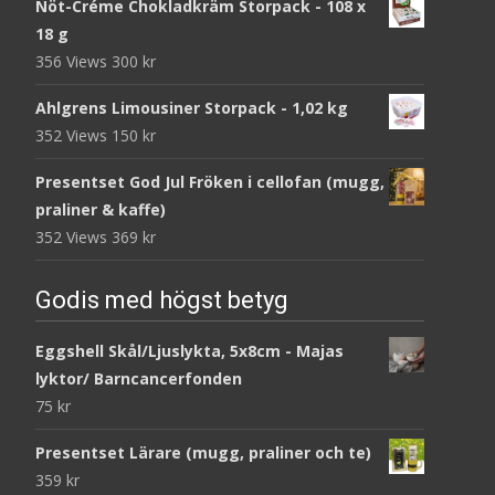
Nöt-Créme Chokladkräm Storpack - 108 x
18 g
356 Views
300
kr
Ahlgrens Limousiner Storpack - 1,02 kg
352 Views
150
kr
Presentset God Jul Fröken i cellofan (mugg,
praliner & kaffe)
352 Views
369
kr
Godis med högst betyg
Eggshell Skål/Ljuslykta, 5x8cm - Majas
lyktor/ Barncancerfonden
75
kr
Presentset Lärare (mugg, praliner och te)
359
kr