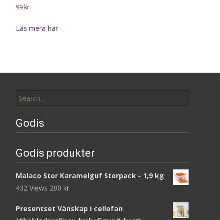
99
kr
Läs mera här
Search
for:
Godis
Godis produkter
Malaco Stor Karamelguf Storpack - 1,9 kg
432 Views
200
kr
Presentset Vänskap i cellofan