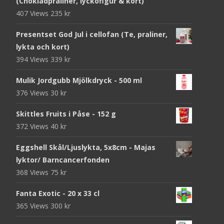
(Chokladpraliner, lyckofigur & kort)
407 Views
235
kr
Presentset God Jul i cellofan (Te, praliner,
lykta och kort)
394 Views
339
kr
Mulik Jordgubb Mjölkdryck - 500 ml
376 Views
30
kr
Skittles Fruits i Påse - 152 g
372 Views
40
kr
Eggshell Skål/Ljuslykta, 5x8cm - Majas
lyktor/ Barncancerfonden
368 Views
75
kr
Fanta Exotic - 20 x 33 cl
365 Views
300
kr