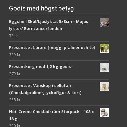
Godis med högst betyg
Eggshell Skål/Ljuslykta, 5x8cm - Majas
lyktor/ Barncancerfonden
75
kr
Presentset Lärare (mugg, praliner och te)
359
kr
Presentkorg med 1,2 kg godis
279
kr
Presentset Vänskap i cellofan
(Chokladpraliner, lyckofigur & kort)
235
kr
Nöt-Créme Chokladkräm Storpack - 108 x
18 g
300
kr