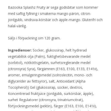
Bazooka Splashz Fruity är sega godisbitar som kommer
med saftig fyllning i smakerna mango-päron, citron-
jordgubb, vindruva-körsbär och äpple-mango. Glutenfri och
halal-vänlig.
Säljs i förpackning om 120 gram.
Ingredienser:
Socker, glukossirap, helt hydrerad
vegetabilisk olja (Palm), fuktighetsbevarande medel
(sorbitol), nötköttsgelatin, surhetsreglerande medel
(citronsyra) Syra), färgämnen (E163, E100, E133, E141ii),
aromer, emulgeringsmedel (solroslecitin, mono- och
diglycerider av fettsyror), salt, Antioxidant (Alpha
Tocopherol)) Gel (glukossirap, socker, dextros,
Koncentrerad fruktjuice (jordgubb, surkörsbär, äpple),
surhet Regulatorer (citronsyra, trinatriumcitrat),
förtjockningsmedel (pektin), färger (E163, E100, E141ii),