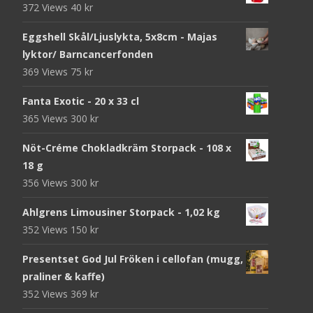
372 Views
40
kr
Eggshell Skål/Ljuslykta, 5x8cm - Majas
lyktor/ Barncancerfonden
369 Views
75
kr
Fanta Exotic - 20 x 33 cl
365 Views
300
kr
Nöt-Créme Chokladkräm Storpack - 108 x
18 g
356 Views
300
kr
Ahlgrens Limousiner Storpack - 1,02 kg
352 Views
150
kr
Presentset God Jul Fröken i cellofan (mugg,
praliner & kaffe)
352 Views
369
kr