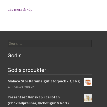
Läs mera & köp
Search
for:
Godis
Godis produkter
Malaco Stor Karamelguf Storpack - 1,9 kg
433 Views
200
kr
Presentset Vänskap i cellofan
(Chokladpraliner, lyckofigur & kort)