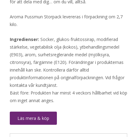
för att dela med dig… om du vill, alltså.
Aroma Pussmun Storpack levereras i förpackning om 2,7
kilo.
Ingredienser:
Socker, glukos-fruktossirap, modifierad
stärkelse, vegetabilisk olja (kokos), ytbehandlingsmedel
(E903), arom, surhetsreglerande medel (mjölksyra,
citronsyra), färgämne (E120). Förändringar i produkternas
innehåll kan ske. Kontrollera därför alltid
produktinformationen på originalförpackningen. Vid frågor
kontakta vår kundtjänst.
Bäst före: Produkten har minst 4 veckors hållbarhet vid köp
om inget annat anges.
Läs mera & köp