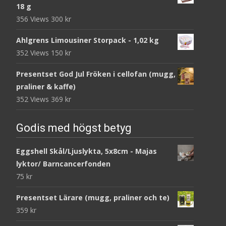
18 g
356 Views
300
kr
Ahlgrens Limousiner Storpack - 1,02 kg
352 Views
150
kr
Presentset God Jul Fröken i cellofan (mugg,
praliner & kaffe)
352 Views
369
kr
Godis med högst betyg
Eggshell Skål/Ljuslykta, 5x8cm - Majas
lyktor/ Barncancerfonden
75
kr
Presentset Lärare (mugg, praliner och te)
359
kr