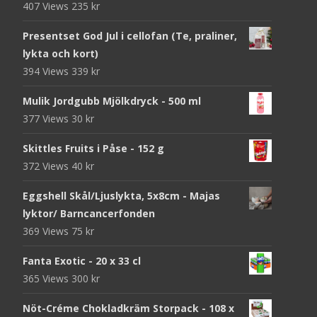
407 Views
235
kr
Presentset God Jul i cellofan (Te, praliner,
lykta och kort)
394 Views
339
kr
Mulik Jordgubb Mjölkdryck - 500 ml
377 Views
30
kr
Skittles Fruits i Påse - 152 g
372 Views
40
kr
Eggshell Skål/Ljuslykta, 5x8cm - Majas
lyktor/ Barncancerfonden
369 Views
75
kr
Fanta Exotic - 20 x 33 cl
365 Views
300
kr
Nöt-Créme Chokladkräm Storpack - 108 x