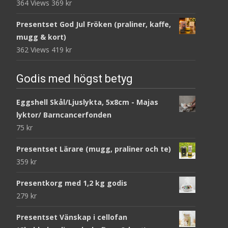
364 Views
369
kr
Presentset God Jul Fröken (praliner, kaffe,
mugg & kort)
362 Views
419
kr
Godis med högst betyg
Eggshell Skål/Ljuslykta, 5x8cm - Majas
lyktor/ Barncancerfonden
75
kr
Presentset Lärare (mugg, praliner och te)
359
kr
Presentkorg med 1,2 kg godis
279
kr
Presentset Vänskap i cellofan