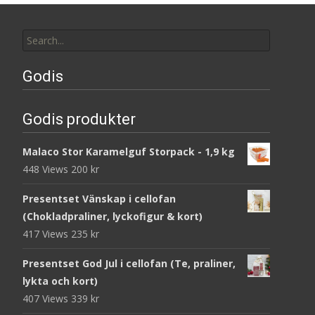
Search
for:
Godis
Godis produkter
Malaco Stor Karamelguf Storpack - 1,9 kg
448 Views
200
kr
Presentset Vänskap i cellofan
(Chokladpraliner, lyckofigur & kort)
417 Views
235
kr
Presentset God Jul i cellofan (Te, praliner,
lykta och kort)
407 Views
339
kr