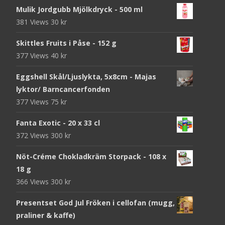
Mulik Jordgubb Mjölkdryck - 500 ml
381 Views
30
kr
Skittles Fruits i Påse - 152 g
377 Views
40
kr
Eggshell Skål/Ljuslykta, 5x8cm - Majas
lyktor/ Barncancerfonden
377 Views
75
kr
Fanta Exotic - 20 x 33 cl
372 Views
300
kr
Nöt-Créme Chokladkräm Storpack - 108 x
18 g
366 Views
300
kr
Presentset God Jul Fröken i cellofan (mugg,
praliner & kaffe)