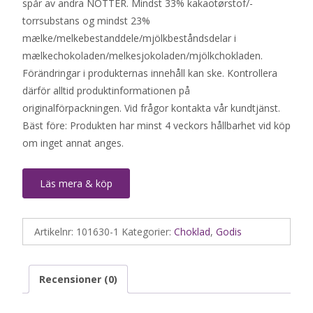
spår av andra NÖTTER. Mindst 33% kakaotørstof/-
torrsubstans og mindst 23%
mælke/melkebestanddele/mjölkbeståndsdelar i
mælkechokoladen/melkesjokoladen/mjölkchokladen.
Förändringar i produkternas innehåll kan ske. Kontrollera
därför alltid produktinformationen på
originalförpackningen. Vid frågor kontakta vår kundtjänst.
Bäst före: Produkten har minst 4 veckors hållbarhet vid köp
om inget annat anges.
Läs mera & köp
Artikelnr:
101630-1
Kategorier:
Choklad
,
Godis
Recensioner (0)