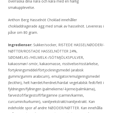
överraska dina nära och kära med en härlig
smakupplevelse.
Anthon Berg Hasselnöt Choklad innehåller
chokladdragerade ägg med smak av hasselnöt. Levereras i
påse om 80 gram.
Ingredienser:
Sukker/socker, RISTEDE HASSELNØDDER/-
NØTTER/ROSTADE HASSELNÖTTER 24%,
SØDMÆLKS-/HELMELK-/SÖTMJÖLKSPULVER,
kakaosmør/-smör, kakaomasse, risstivelse/risstärkelse,
fortykningsmiddel/förtjockningsmedel (arabisk
gummi/gummi arabicum), emulgator/emulgeringsmedel
(lecithin), helt hærdet/herdnet/härdat vegetabilsk fedt/fett i
fyldningen/fyllningen (palmekerne/-kjerne/palmkärna),
farvestof/fargestoff/färgämne (carmin/karmin,
curcumin/kurkumin), vaniljeekstrakt/vaniljextrakt. Kan
indeholde spor af andre NØDDER/NØTTER. Kan innehålla