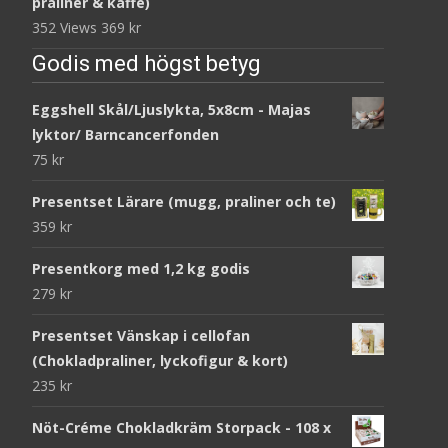
praliner & kaffe)
352 Views
369
kr
Godis med högst betyg
Eggshell Skål/Ljuslykta, 5x8cm - Majas
lyktor/ Barncancerfonden
75
kr
Presentset Lärare (mugg, praliner och te)
359
kr
Presentkorg med 1,2 kg godis
279
kr
Presentset Vänskap i cellofan
(Chokladpraliner, lyckofigur & kort)
235
kr
Nöt-Créme Chokladkräm Storpack - 108 x