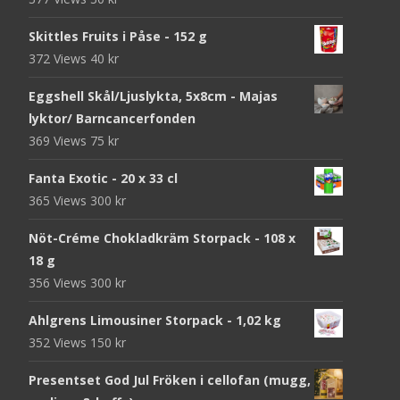
Skittles Fruits i Påse - 152 g
372 Views
40
kr
Eggshell Skål/Ljuslykta, 5x8cm - Majas
lyktor/ Barncancerfonden
369 Views
75
kr
Fanta Exotic - 20 x 33 cl
365 Views
300
kr
Nöt-Créme Chokladkräm Storpack - 108 x
18 g
356 Views
300
kr
Ahlgrens Limousiner Storpack - 1,02 kg
352 Views
150
kr
Presentset God Jul Fröken i cellofan (mugg,