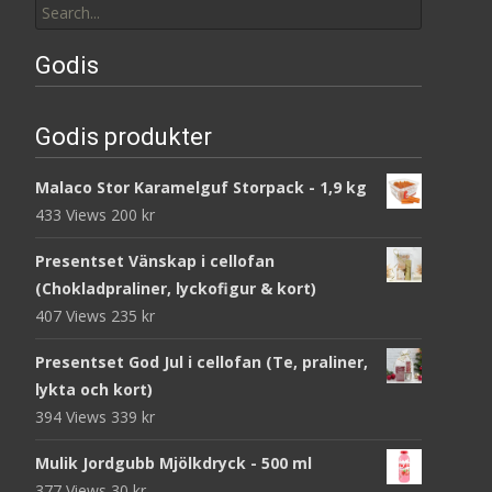
for:
Godis
Godis produkter
Malaco Stor Karamelguf Storpack - 1,9 kg
433 Views
200
kr
Presentset Vänskap i cellofan
(Chokladpraliner, lyckofigur & kort)
407 Views
235
kr
Presentset God Jul i cellofan (Te, praliner,
lykta och kort)
394 Views
339
kr
Mulik Jordgubb Mjölkdryck - 500 ml
377 Views
30
kr