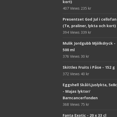
kort)
407 Views
235
kr
Presentset God Jul i cellofan
(Te, praliner, lykta och kort)
394 Views
339
kr
Mulik Jordgubb Mjölkdryck -
500 ml
376 Views
30
kr
Skittles Fruits i Påse - 152 g
372 Views
40
kr
Eggshell Skål/Ljuslykta, 5x8
- Majas lyktor/
Barncancerfonden
368 Views
75
kr
Fanta Exotic - 20 x 33 cl