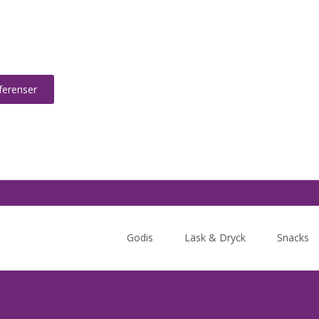
ferenser
Skip
to
Godis
Läsk & Dryck
Snacks
content