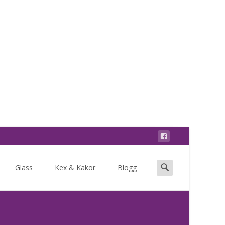
Search
Glass
Kex & Kakor
Blogg
for: