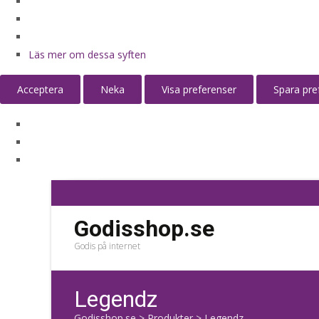
Läs mer om dessa syften
Acceptera
Neka
Visa preferenser
Spara pre
Godisshop.se
Godis på internet
Legendz
Godisshop.se
>
Produkter
>
Legendz