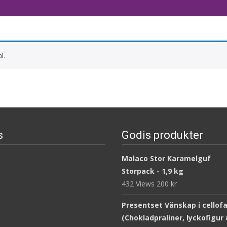
l.
s
Godis produkter
Malaco Stor Karamelguf
Storpack - 1,9 kg
432 Views
200
kr
Presentset Vänskap i cellof
(Chokladpraliner, lyckofigur