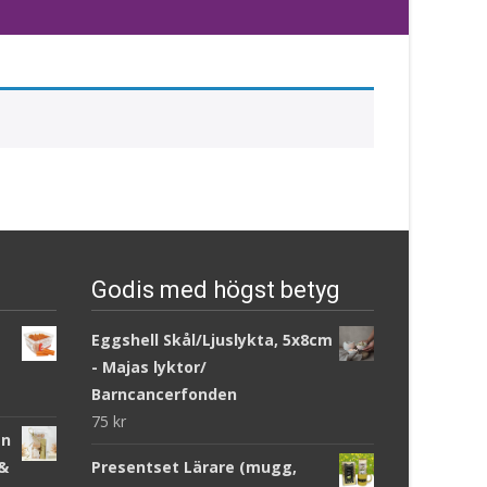
Godis med högst betyg
Eggshell Skål/Ljuslykta, 5x8cm
- Majas lyktor/
Barncancerfonden
75
kr
an
 &
Presentset Lärare (mugg,