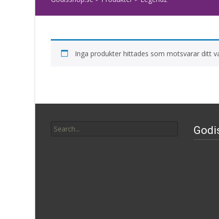
Inga produkter hittades som motsvarar ditt va
Search
Godi
for: