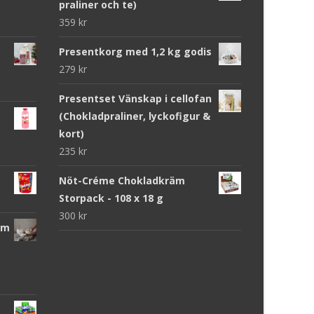
praliner och te)
359
kr
Presentkorg med 1,2 kg godis
279
kr
Presentset Vänskap i cellofan
(Chokladpraliner, lyckofigur &
kort)
235
kr
Nöt-Créme Chokladkräm
Storpack - 108 x 18 g
300
kr
cm