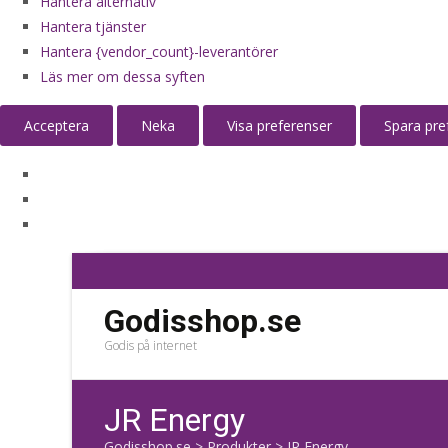
Hantera alternativ
Hantera tjänster
Hantera {vendor_count}-leverantörer
Läs mer om dessa syften
Acceptera
Neka
Visa preferenser
Spara pre
Godisshop.se
Godis på internet
JR Energy
Godisshop.se
>
Produkter
>
JR Energy