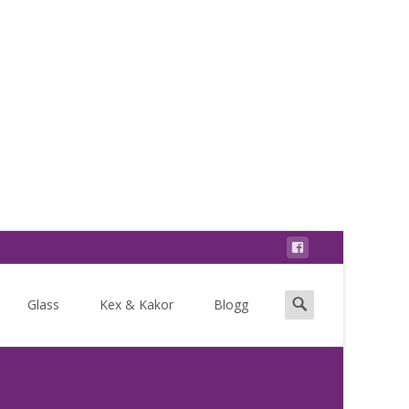
Search
Glass
Kex & Kakor
Blogg
for: