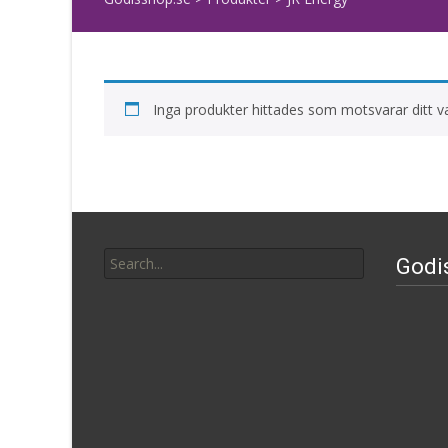
Inga produkter hittades som motsvarar ditt va
Search
Godi
for: