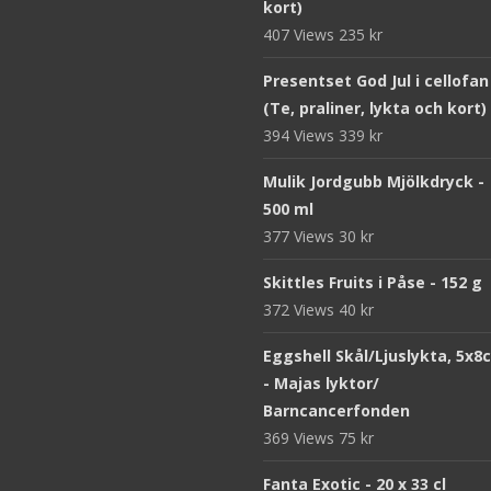
kort)
407 Views
235
kr
Presentset God Jul i cellofan
(Te, praliner, lykta och kort)
394 Views
339
kr
Mulik Jordgubb Mjölkdryck -
500 ml
377 Views
30
kr
Skittles Fruits i Påse - 152 g
372 Views
40
kr
Eggshell Skål/Ljuslykta, 5x8
- Majas lyktor/
Barncancerfonden
369 Views
75
kr
Fanta Exotic - 20 x 33 cl