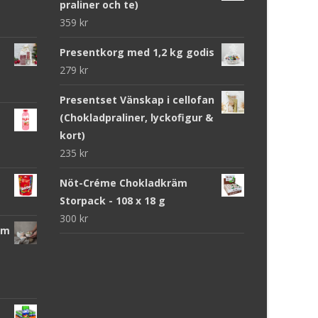
praliner och te)
359
kr
Presentkorg med 1,2 kg godis
279
kr
Presentset Vänskap i cellofan
(Chokladpraliner, lyckofigur &
kort)
235
kr
Nöt-Créme Chokladkräm
Storpack - 108 x 18 g
300
kr
cm