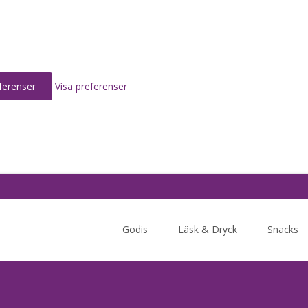
ferenser
Visa preferenser
Skip
to
Godis
Läsk & Dryck
Snacks
content