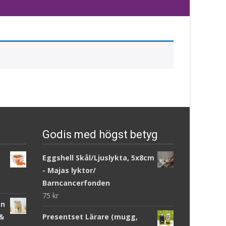
Godis med högst betyg
Eggshell Skål/Ljuslykta, 5x8cm
- Majas lyktor/
Barncancerfonden
75
kr
an
 &
Presentset Lärare (mugg,