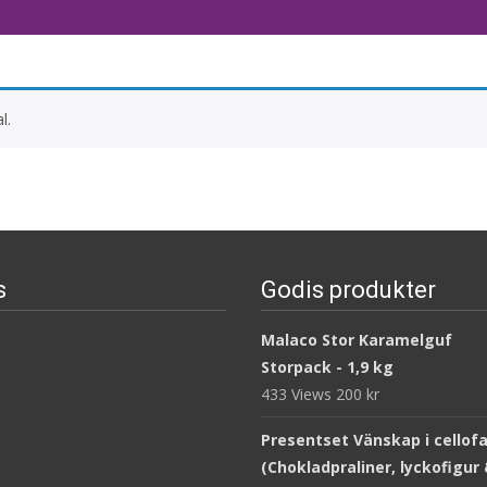
l.
s
Godis produkter
Malaco Stor Karamelguf
Storpack - 1,9 kg
433 Views
200
kr
Presentset Vänskap i cellof
(Chokladpraliner, lyckofigur