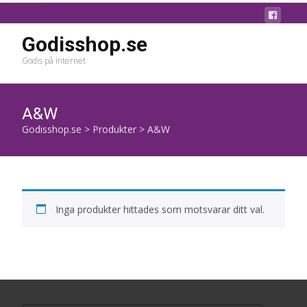
Godisshop.se
Godis på internet
A&W
Godisshop.se
>
Produkter
>
A&W
Inga produkter hittades som motsvarar ditt val.
Search