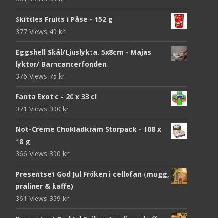
Skittles Fruits i Påse - 152 g
377 Views
40
kr
Eggshell Skål/Ljuslykta, 5x8cm - Majas
lyktor/ Barncancerfonden
376 Views
75
kr
Fanta Exotic - 20 x 33 cl
371 Views
300
kr
Nöt-Créme Chokladkräm Storpack - 108 x
18 g
366 Views
300
kr
Presentset God Jul Fröken i cellofan (mugg,
praliner & kaffe)
361 Views
369
kr