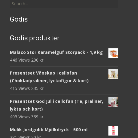
for:
Godis
Godis produkter
Malaco Stor Karamelguf Storpack - 1,9 kg
446 Views
200
kr
Presentset Vänskap i cellofan
(Chokladpraliner, lyckofigur & kort)
415 Views
235
kr
Presentset God Jul i cellofan (Te, praliner,
lykta och kort)
405 Views
339
kr
Mulik Jordgubb Mjölkdryck - 500 ml
381 Views
30
kr