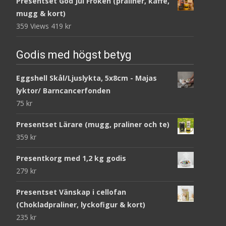
Presentset God Jul Fröken (praliner, kaffe,
mugg & kort)
359 Views
419
kr
Godis med högst betyg
Eggshell Skål/Ljuslykta, 5x8cm - Majas
lyktor/ Barncancerfonden
75
kr
Presentset Lärare (mugg, praliner och te)
359
kr
Presentkorg med 1,2 kg godis
279
kr
Presentset Vänskap i cellofan
(Chokladpraliner, lyckofigur & kort)
235
kr