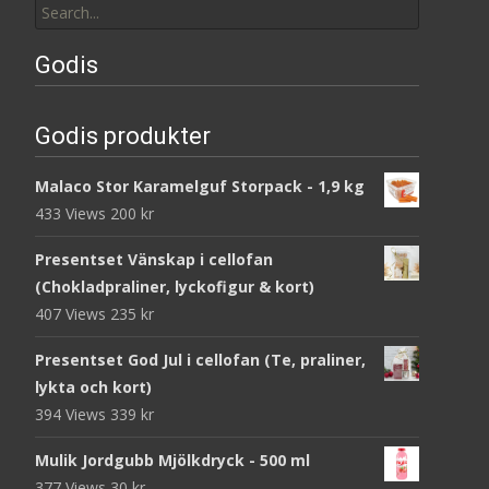
for:
Godis
Godis produkter
Malaco Stor Karamelguf Storpack - 1,9 kg
433 Views
200
kr
Presentset Vänskap i cellofan
(Chokladpraliner, lyckofigur & kort)
407 Views
235
kr
Presentset God Jul i cellofan (Te, praliner,
lykta och kort)
394 Views
339
kr
Mulik Jordgubb Mjölkdryck - 500 ml
377 Views
30
kr