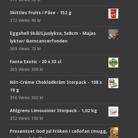
Skittles Fruits i Påse - 152 g
372 Views
40
kr
Eggshell Skål/Ljuslykta, 5x8cm - Majas
lyktor/ Barncancerfonden
369 Views
75
kr
Fanta Exotic - 20 x 33 cl
365 Views
300
kr
Nöt-Créme Chokladkräm Storpack - 108 x
18 g
356 Views
300
kr
Ahlgrens Limousiner Storpack - 1,02 kg
352 Views
150
kr
Presentset God Jul Fröken i cellofan (mugg,