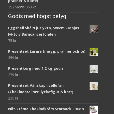
praliner & kaffe)
352 Views
369
kr
Godis med högst betyg
Eggshell Skål/Ljuslykta, 5x8cm - Majas
lyktor/ Barncancerfonden
75
kr
Presentset Lärare (mugg, praliner och te)
359
kr
Presentkorg med 1,2 kg godis
279
kr
Presentset Vänskap i cellofan
(Chokladpraliner, lyckofigur & kort)
235
kr
Nöt-Créme Chokladkräm Storpack - 108 x